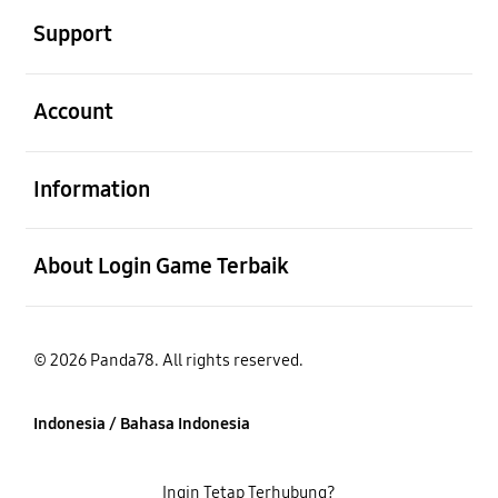
Support
Buka
Account
Buka
Information
Buka
About Login Game Terbaik
© 2026 Panda78. All rights reserved.
Indonesia / Bahasa Indonesia
Ingin Tetap Terhubung?