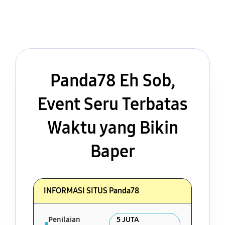
Panda78 Eh Sob,
Event Seru Terbatas
Waktu yang Bikin
Baper
INFORMASI SITUS Panda78
Penilaian
5 JUTA