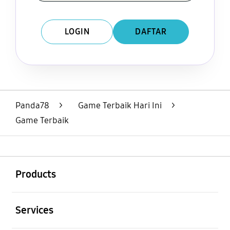
LOGIN
DAFTAR
Layer Popup Close
Panda78
>
Game Terbaik Hari Ini
>
Game Terbaik
Buka
Footer Navigation
Products
Buka
Services
Buka