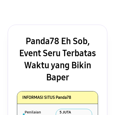
Panda78 Eh Sob,
Event Seru Terbatas
Waktu yang Bikin
Baper
INFORMASI SITUS Panda78
Penilaian
5 JUTA