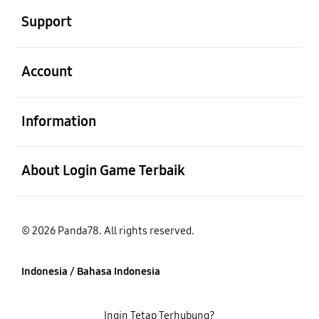
Support
Buka
Account
Buka
Information
Buka
About Login Game Terbaik
© 2026 Panda78. All rights reserved.
Indonesia / Bahasa Indonesia
Ingin Tetap Terhubung?