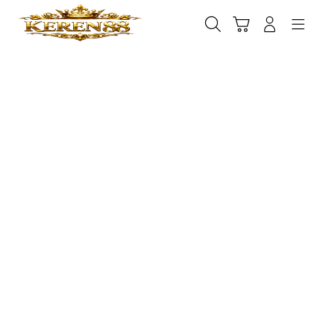
Skip
to
Cari
Troli
Login
Navigation
content