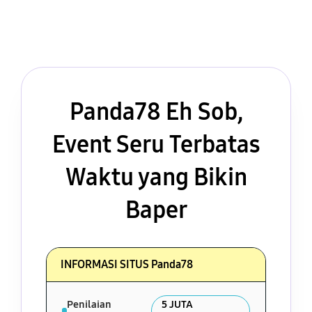
Panda78 Eh Sob,
Event Seru Terbatas
Waktu yang Bikin
Baper
INFORMASI SITUS Panda78
Penilaian
5 JUTA