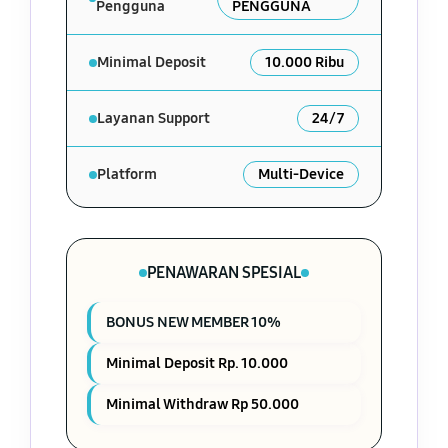
Pengguna
PENGGUNA
Minimal Deposit
10.000 Ribu
Layanan Support
24/7
Platform
Multi-Device
PENAWARAN SPESIAL
BONUS NEW MEMBER 10%
Minimal Deposit Rp. 10.000
Minimal Withdraw Rp 50.000