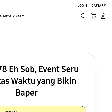
LOGIN
DAFTAR
Cari
Troli
Login/Sign-Up
 Terbaik Resmi
Cari
8 Eh Sob, Event Seru
tas Waktu yang Bikin
Baper