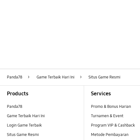
Layer Popup Close
Panda78
>
Game Terbaik Hari Ini
>
Situs Game Resmi
Footer Navigation
Products
Services
Panda78
Promo & Bonus Harian
Game Terbaik Hari Ini
Turnamen & Event
Login Game Terbaik
Program VIP & Cashback
Situs Game Resmi
Metode Pembayaran