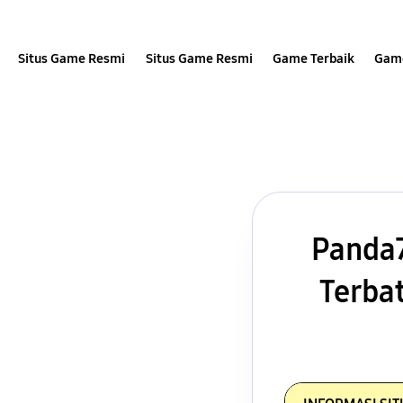
Situs Game Resmi
Situs Game Resmi
Game Terbaik
Game
Panda7
Terba