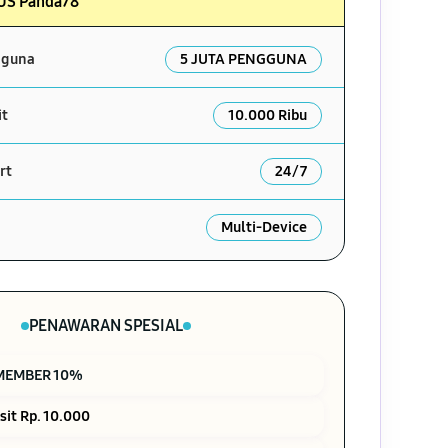
US Panda78
gguna
5 JUTA PENGGUNA
it
10.000 Ribu
rt
24/7
Multi-Device
PENAWARAN SPESIAL
MEMBER 10%
it Rp. 10.000