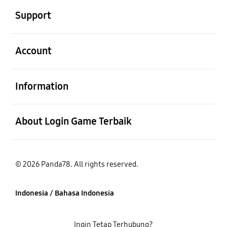
Support
Buka
Account
Buka
Information
Buka
About Login Game Terbaik
© 2026 Panda78. All rights reserved.
Indonesia / Bahasa Indonesia
Ingin Tetap Terhubung?