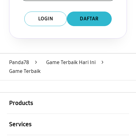
LOGIN
DAFTAR
Layer Popup Close
Panda78
>
Game Terbaik Hari Ini
>
Game Terbaik
Buka
Footer Navigation
Products
Buka
Services
Buka