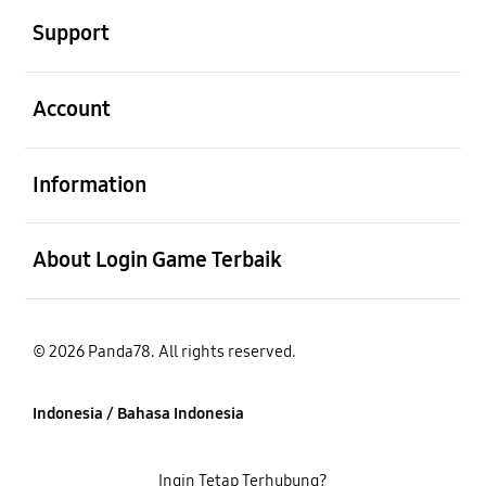
Support
Buka
Account
Buka
Information
Buka
About Login Game Terbaik
© 2026 Panda78. All rights reserved.
Indonesia / Bahasa Indonesia
Ingin Tetap Terhubung?