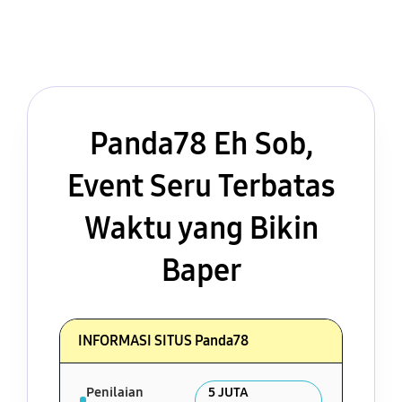
Panda78 Eh Sob,
Event Seru Terbatas
Waktu yang Bikin
Baper
INFORMASI SITUS Panda78
Penilaian
5 JUTA