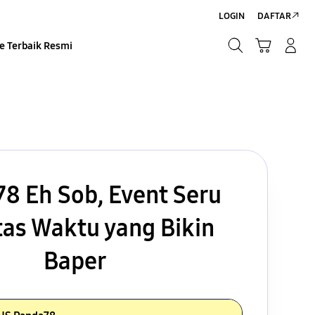
LOGIN
DAFTAR
Cari
Troli
Login/Sign-Up
 Terbaik Resmi
Cari
8 Eh Sob, Event Seru
tas Waktu yang Bikin
Baper