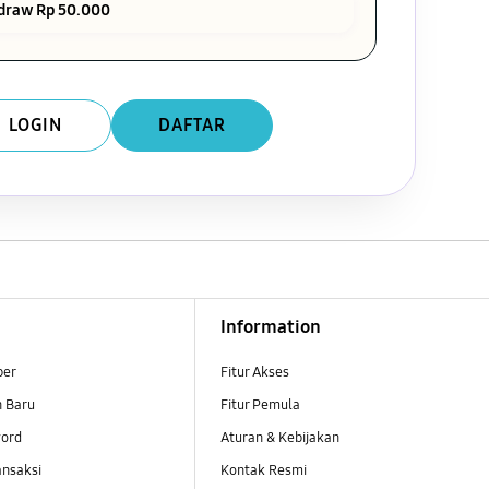
draw Rp 50.000
LOGIN
DAFTAR
Information
ber
Fitur Akses
n Baru
Fitur Pemula
ord
Aturan & Kebijakan
ansaksi
Kontak Resmi