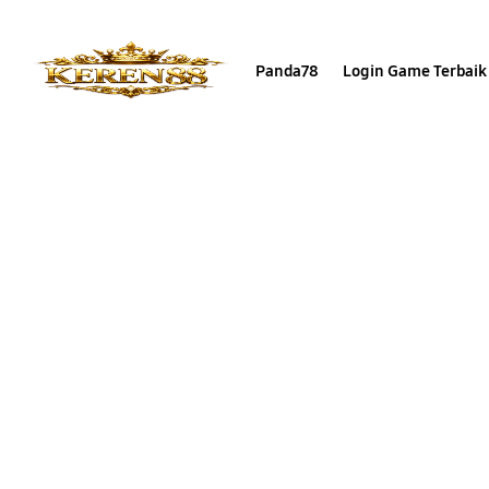
Skip
to
content
Panda78
Login Game Terbaik