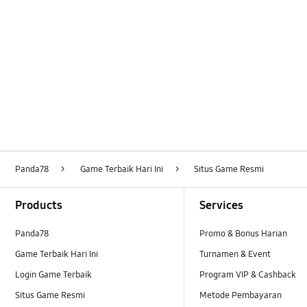
Layer Popup Close
Panda78
>
Game Terbaik Hari Ini
>
Situs Game Resmi
Footer Navigation
Products
Services
Panda78
Promo & Bonus Harian
Game Terbaik Hari Ini
Turnamen & Event
Login Game Terbaik
Program VIP & Cashback
Situs Game Resmi
Metode Pembayaran