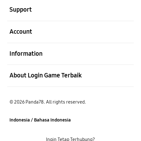
Support
Buka
Account
Buka
Information
Buka
About Login Game Terbaik
© 2026 Panda78. All rights reserved.
Indonesia / Bahasa Indonesia
Ingin Tetap Terhubung?