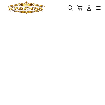
Skip
to
Cari
Troli
Login
Navigation
content