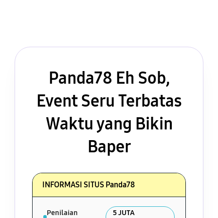
Panda78 Eh Sob,
Event Seru Terbatas
Waktu yang Bikin
Baper
INFORMASI SITUS Panda78
Penilaian
5 JUTA