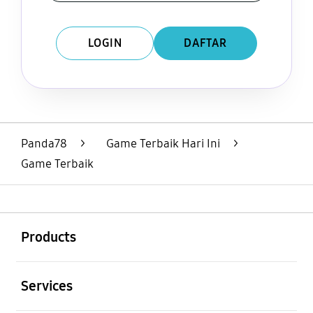
LOGIN
DAFTAR
Layer Popup Close
Panda78
>
Game Terbaik Hari Ini
>
Game Terbaik
Buka
Footer Navigation
Products
Buka
Services
Buka