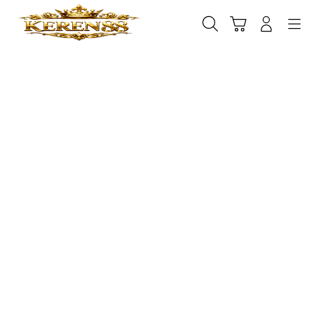
Skip
to
Cari
Troli
Login
Navigation
content