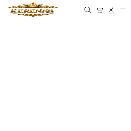
Skip
to
Cari
Troli
Login
Navigation
content