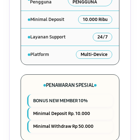
Pengguna
PENGGUNA
Minimal Deposit
10.000 Ribu
Layanan Support
24/7
Platform
Multi-Device
PENAWARAN SPESIAL
BONUS NEW MEMBER 10%
Minimal Deposit Rp. 10.000
Minimal Withdraw Rp 50.000