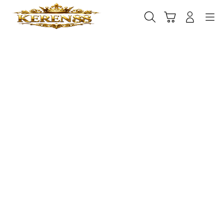
Skip
to
Cari
Troli
Login
Navigation
content