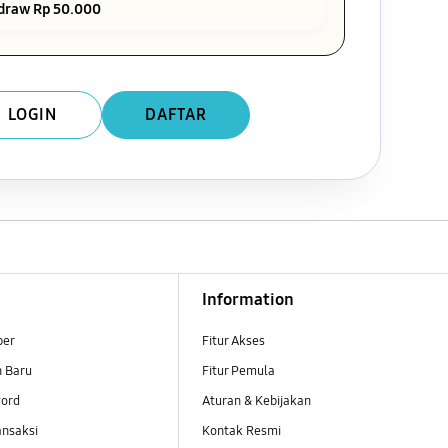
draw Rp 50.000
LOGIN
DAFTAR
Information
ber
Fitur Akses
n Baru
Fitur Pemula
ord
Aturan & Kebijakan
ansaksi
Kontak Resmi