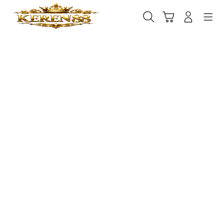
Skip
to
Cari
Troli
Login
Navigation
content