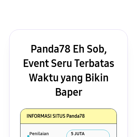
Panda78 Eh Sob,
Event Seru Terbatas
Waktu yang Bikin
Baper
INFORMASI SITUS Panda78
Penilaian
5 JUTA