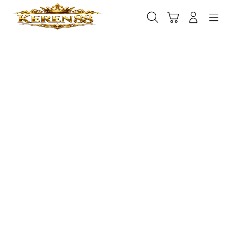
Skip
to
Cari
Troli
Login
Navigation
content