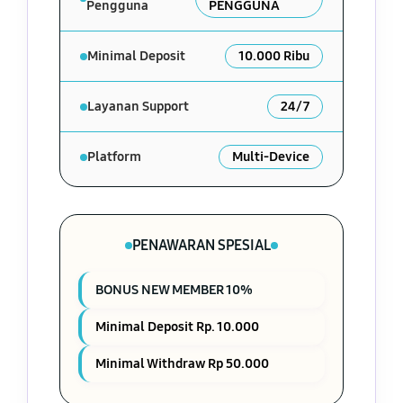
Pengguna
PENGGUNA
Minimal Deposit
10.000 Ribu
Layanan Support
24/7
Platform
Multi-Device
PENAWARAN SPESIAL
BONUS NEW MEMBER 10%
Minimal Deposit Rp. 10.000
Minimal Withdraw Rp 50.000