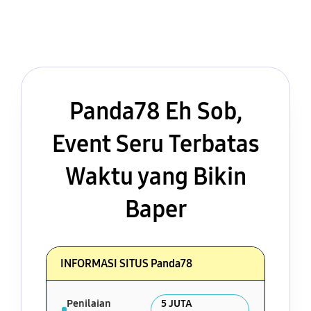
Panda78 Eh Sob,
Event Seru Terbatas
Waktu yang Bikin
Baper
INFORMASI SITUS Panda78
Penilaian
5 JUTA