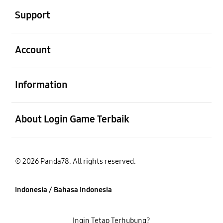
Support
Buka
Account
Buka
Information
Buka
About Login Game Terbaik
© 2026 Panda78. All rights reserved.
Indonesia / Bahasa Indonesia
Ingin Tetap Terhubung?