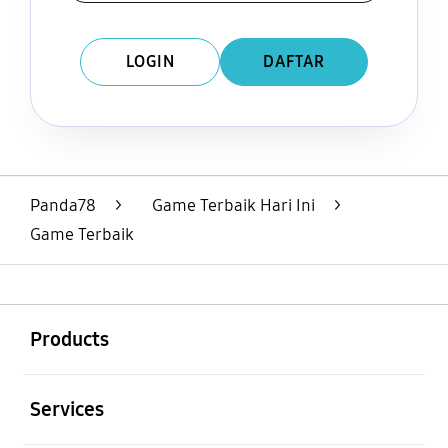
LOGIN
DAFTAR
Layer Popup Close
Panda78
>
Game Terbaik Hari Ini
>
Game Terbaik
Buka
Footer Navigation
Products
Buka
Services
Buka