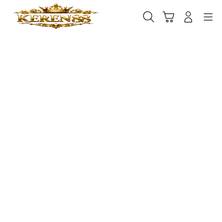
Skip
to
Cari
Troli
Login
Navigation
content