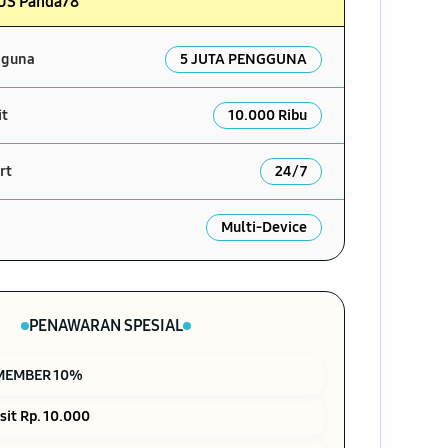
US Panda78
gguna
5 JUTA PENGGUNA
it
10.000 Ribu
rt
24/7
Multi-Device
PENAWARAN SPESIAL
MEMBER 10%
it Rp. 10.000