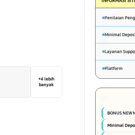
INFORMASI SIT
Penilaian Pen
Minimal Depos
Layanan Suppo
Platform
+4 lebih
banyak
BONUS NEW 
Minimal Depos