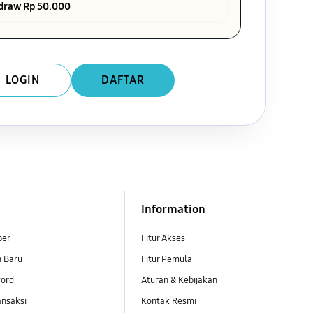
draw Rp 50.000
LOGIN
DAFTAR
Information
ber
Fitur Akses
n Baru
Fitur Pemula
ord
Aturan & Kebijakan
ansaksi
Kontak Resmi