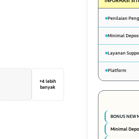
INFORMASI SIT
Penilaian Pen
Minimal Depos
Layanan Suppo
Platform
+4 lebih
banyak
BONUS NEW 
Minimal Depos