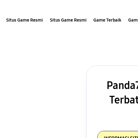
Situs Game Resmi
Situs Game Resmi
Game Terbaik
Game
Panda7
Terba