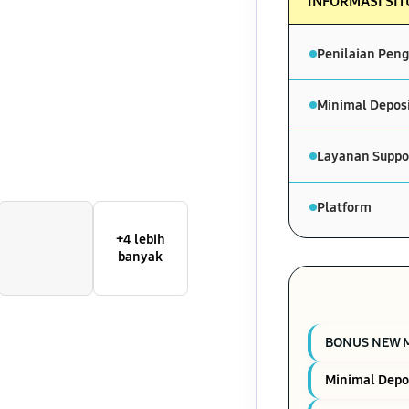
INFORMASI SIT
Penilaian Pen
Minimal Depos
Layanan Suppo
Platform
+4 lebih
banyak
BONUS NEW 
Minimal Depos