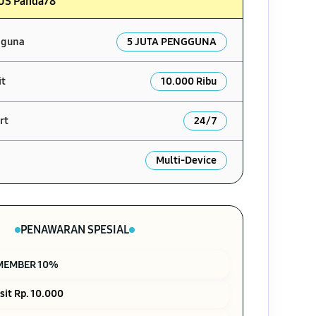
US Panda78
gguna
5 JUTA PENGGUNA
it
10.000 Ribu
rt
24/7
Multi-Device
PENAWARAN SPESIAL
MEMBER 10%
it Rp. 10.000