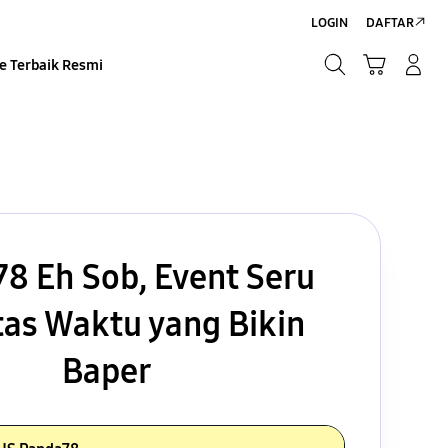
LOGIN
DAFTAR
Cari
Troli
Login/Sign-Up
 Terbaik Resmi
Cari
8 Eh Sob, Event Seru
tas Waktu yang Bikin
Baper