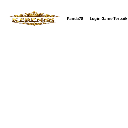
Skip
to
content
Panda78
Login Game Terbaik