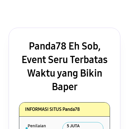
Panda78 Eh Sob,
Event Seru Terbatas
Waktu yang Bikin
Baper
INFORMASI SITUS Panda78
Penilaian
5 JUTA