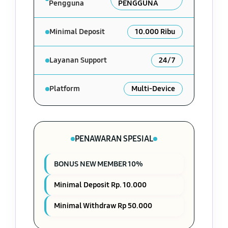
Pengguna
PENGGUNA
Minimal Deposit
10.000 Ribu
Layanan Support
24/7
Platform
Multi-Device
PENAWARAN SPESIAL
BONUS NEW MEMBER 10%
Minimal Deposit Rp. 10.000
Minimal Withdraw Rp 50.000