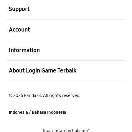
Support
Buka
Account
Buka
Information
Buka
About Login Game Terbaik
© 2026 Panda78. All rights reserved.
Indonesia / Bahasa Indonesia
Ingin Tetap Terhubung?