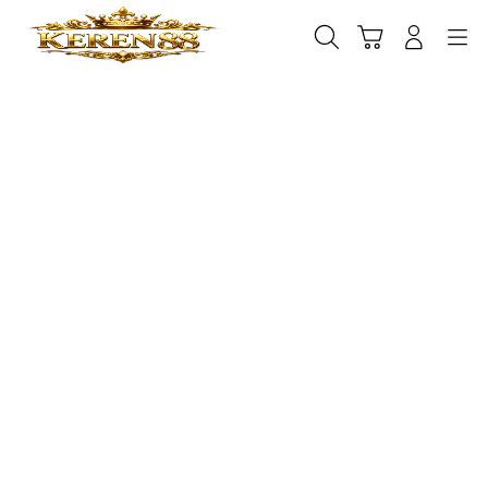
Skip
to
Cari
Troli
Login
Navigation
content