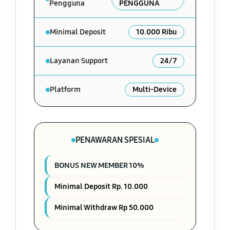
Pengguna
PENGGUNA
Minimal Deposit
10.000 Ribu
Layanan Support
24/7
Platform
Multi-Device
PENAWARAN SPESIAL
BONUS NEW MEMBER 10%
Minimal Deposit Rp. 10.000
Minimal Withdraw Rp 50.000