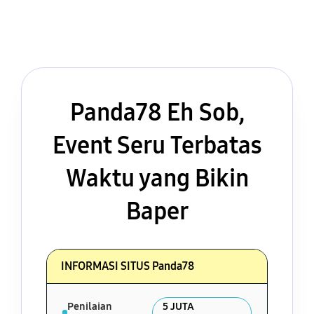
Panda78 Eh Sob,
Event Seru Terbatas
Waktu yang Bikin
Baper
INFORMASI SITUS Panda78
Penilaian
5 JUTA