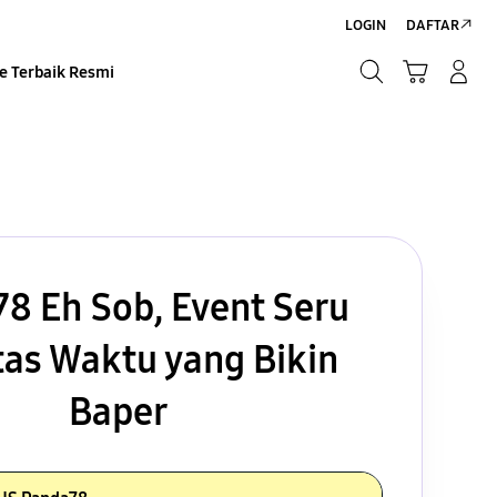
LOGIN
DAFTAR
Cari
Troli
Login/Sign-Up
 Terbaik Resmi
Cari
8 Eh Sob, Event Seru
tas Waktu yang Bikin
Baper