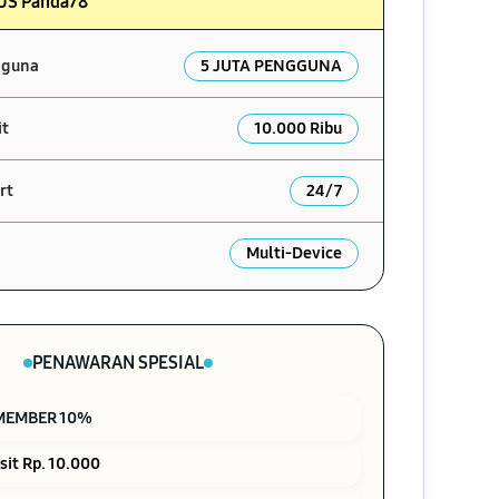
US Panda78
gguna
5 JUTA PENGGUNA
it
10.000 Ribu
rt
24/7
Multi-Device
PENAWARAN SPESIAL
MEMBER 10%
it Rp. 10.000