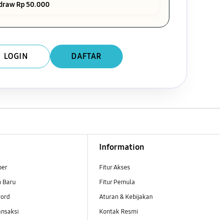
draw Rp 50.000
LOGIN
DAFTAR
Information
ber
Fitur Akses
n Baru
Fitur Pemula
ord
Aturan & Kebijakan
ansaksi
Kontak Resmi