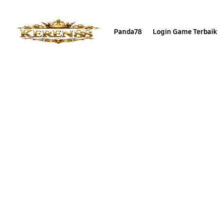
Skip
to
content
Panda78
Login Game Terbaik